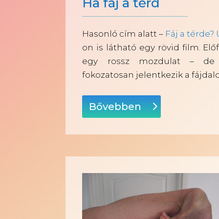
Ha fáj a térd
Hasonló cím alatt –
Fáj a térde?
on is látható egy rövid film. El
egy rossz mozdulat – de l
fokozatosan jelentkezik a fájdal
Bővebben