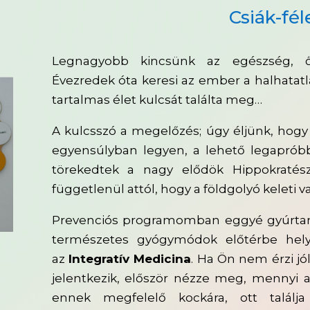
Csiák-fé
Legnagyobb kincsünk az egészség, ő
Évezredek óta keresi az ember a halhatatla
tartalmas élet kulcsát találta meg…
A kulcsszó a megelőzés; úgy éljünk, hogy
egyensúlyban legyen, a lehető legaprób
törekedtek a nagy elődök Hippokratész
függetlenül attól, hogy a földgolyó keleti v
Prevenciós programomban eggyé gyúrtam 
természetes gyógymódok előtérbe helye
az
Integratív Medicina
. Ha Ön nem érzi jó
jelentkezik, először nézze meg, mennyi a 
ennek megfelelő kockára, ott találj