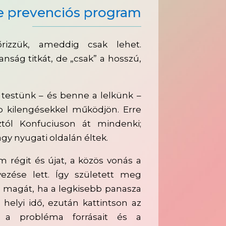
le prevenciós program
rizzük, ameddig csak lehet.
nság titkát, de „csak” a hosszú,
 testünk – és benne a lelkünk –
b kilengésekkel működjön. Erre
tól Konfuciuson át mindenki;
agy nyugati oldalán éltek.
régit és újat, a közös vonás a
zése lett. Így született meg
l magát, ha a legkisebb panasza
helyi idő, ezután kattintson az
a a probléma forrásait és a