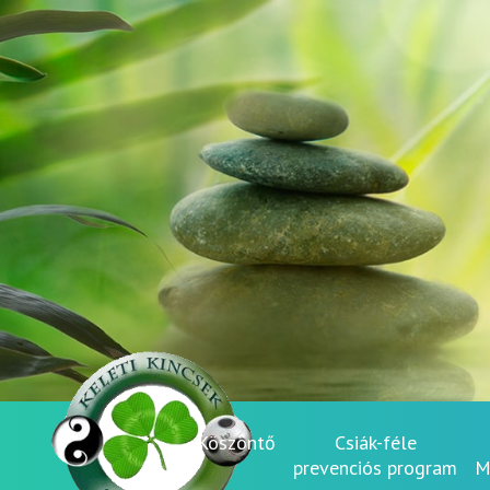
Köszöntő
Csiák-féle
prevenciós program
M