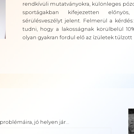
rendkívüli mutatványokra, különleges pózo
sportágakban kifejezetten előnyös
sérülésveszélyt jelent. Felmerül a kérdés
tudni, hogy a lakosságnak körülbelül 10%
olyan gyakran fordul elő az ízületek túlzott 
roblémáira, jó helyen jár…