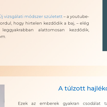
 Új vizsgálati módszer született
– a youtube-
őfordul, hogy hirtelen kezdődik a baj, – elég
eggyakrabban alattomosan kezdődik,
om.
A túlzott hajlé
Ezek az emberek gyakran csodálat tár