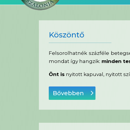
Köszöntő
Felsorolhatnék százféle betegs
mondat így hangzik:
minden test
Önt is
nyitott kapuval, nyitott sz
Bővebben