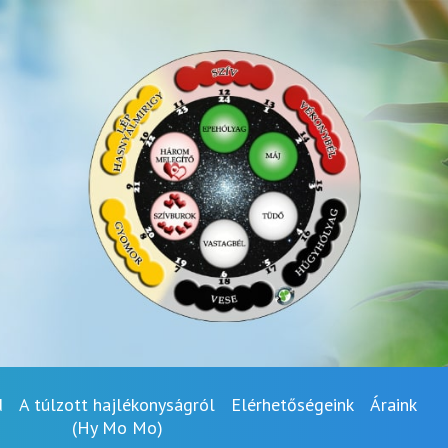
d
A túlzott hajlékonyságról
Elérhetőségeink
Áraink
(Hy Mo Mo)