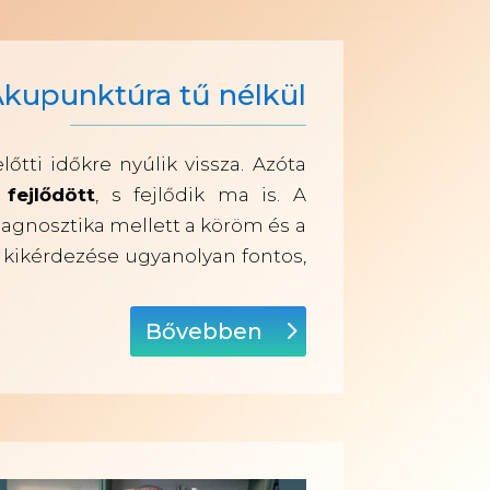
kupunktúra tű nélkül
tti időkre nyúlik vissza. Azóta
fejlődött
, s fejlődik ma is. A
iagnosztika mellett a köröm és a
s kikérdezése ugyanolyan fontos,
Bővebben