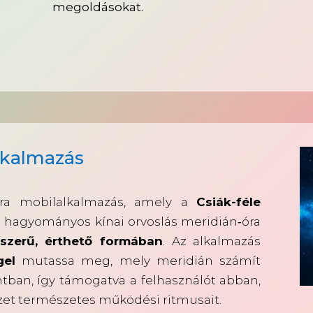
megoldásokat.
alkalmazás
 Óra mobilalkalmazás, amely a
Csiák-féle
 hagyományos kínai orvoslás meridián‑óra
szerű, érthető formában
. Az alkalmazás
gel
mutassa meg, mely meridián számít
tban, így támogatva a felhasználót abban,
zet természetes működési ritmusait.