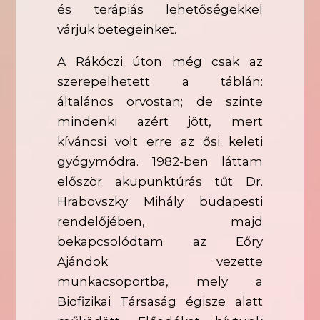
és terápiás lehetőségekkel
várjuk betegeinket.
A Rákóczi úton még csak az
szerepelhetett a táblán:
általános orvostan; de szinte
mindenki azért jött, mert
kíváncsi volt erre az ősi keleti
gyógymódra. 1982-ben láttam
először akupunktúrás tűt Dr.
Hrabovszky Mihály budapesti
rendelőjében, majd
bekapcsolódtam az Eőry
Ajándok vezette
munkacsoportba, mely a
Biofizikai Társaság égisze alatt