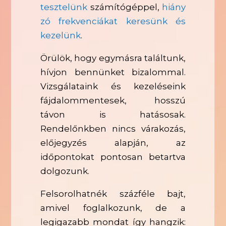
tesztelünk
számítógéppel,
hiány
zó frekvenciákat keresünk és
kezelünk
.
Örülök, hogy egymásra találtunk,
hívjon bennünket bizalommal.
Vizsgálataink és kezeléseink
fájdalommentesek, hosszú
távon is hatásosak.
Rendelőnkben nincs várakozás,
előjegyzés alapján, az
időpontokat pontosan betartva
dolgozunk.
Felsorolhatnék százféle bajt,
amivel foglalkozunk, de a
legigazabb mondat így hangzik: