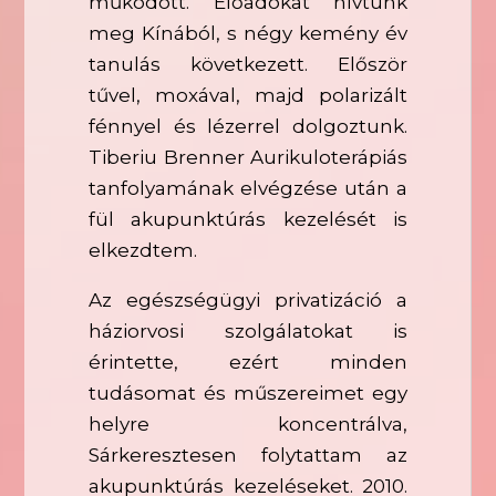
működött. Előadókat hívtunk
meg Kínából, s négy kemény év
tanulás következett. Először
tűvel, moxával, majd polarizált
fénnyel és lézerrel dolgoztunk.
Tiberiu Brenner Aurikuloterápiás
tanfolyamának elvégzése után a
fül akupunktúrás kezelését is
elkezdtem.
Az egészségügyi privatizáció a
háziorvosi szolgálatokat is
érintette, ezért minden
tudásomat és műszereimet egy
helyre koncentrálva,
Sárkeresztesen folytattam az
akupunktúrás kezeléseket. 2010.