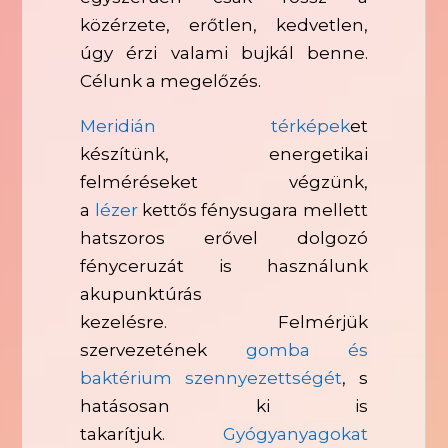
közérzete, erőtlen, kedvetlen,
úgy érzi valami bujkál benne.
Célunk a megelőzés.
Meridián térképek
et
készítünk, energetikai
felméréseket végzünk,
a
lézer
kettős fénysugara mellett
hatszoros erővel dolgozó
fényceruzát is használunk
akupunktúrás
kezelésre. Felmérjük
szervezetének
gomba és
baktérium szennyezettségét
, s
hatásosan ki is
takarítjuk.
Gyógyanyagokat