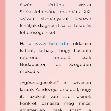
őszén tértünk vissza
Székesfehérvárra, ma már a XXI.
század vívmányaival ötvözve
kínáljuk diagnosztikai és terápiás
lehetőségeinket.
Ha a
www.i-health.hu
oldalaira
kattint, láthatja, hogy hasonló
referencia rendelő csak
Budapesten és Szegeden
működik.
„Egészségeseket” is szívesen
látunk. Az idézőjel arra utal, hogy
itt azokról van szó, akinek
konkrét panasza még nincs;
egyszerűen csak rossz a