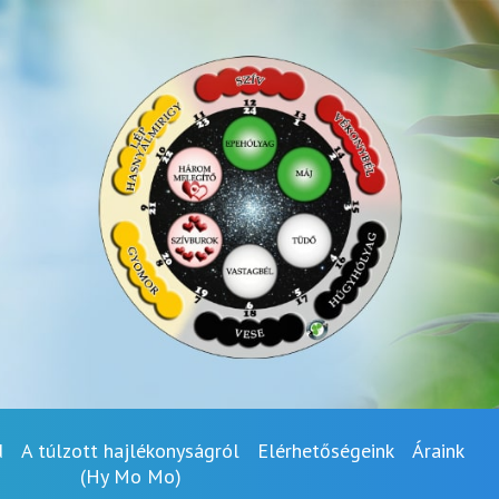
d
A túlzott hajlékonyságról
Elérhetőségeink
Áraink
(Hy Mo Mo)