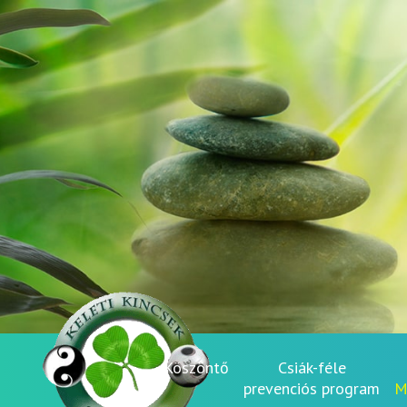
Köszöntő
Csiák-féle
prevenciós program
M