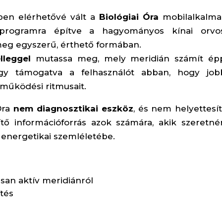
ében elérhetővé vált a
Biológiai Óra
mobilalkalma
 programra építve a hagyományos kínai orvos
 meg egyszerű, érthető formában.
lleggel
mutassa meg, mely meridián számít ép
így támogatva a felhasználót abban, hogy job
működési ritmusait.
Óra
nem diagnosztikai eszköz
, és nem helyettesít
zítő információforrás azok számára, akik szeretn
s energetikai szemléletébe.
isan aktív meridiánról
ítés