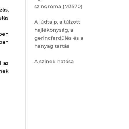
szindróma (M3570)
zás,
lás
A lúdtalp, a túlzott
hajlékonyság, a
pen
gerincferdülés és a
ban
hanyag tartás
A színek hatása
i az
ének