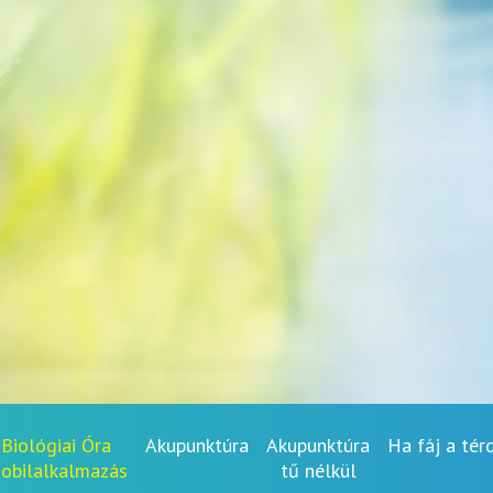
Biológiai Óra
Akupunktúra
Akupunktúra
Ha fáj a tér
obilalkalmazás
tű nélkül