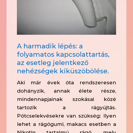
A harmadik lépés: a
folyamatos kapcsolattartás,
az esetleg jelentkező
nehézségek kiküszöbölése.
Aki már évek óta rendszeresen
dohányzik, annak élete része,
mindennapjainak szokásai közé
tartozik a rágyújtás.
Pótcselekvésekre van szükség: Ilyen
lehet a rágógumi, makacs esetben a
Nikotin tartalmú rágó, mely