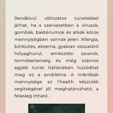
Rendkívül változatos tünetekkel
járhat, ha a szervezetben a vírusok,
gombák, baktériumok és atkák kóros
mennyiségben vannak jelen. Allergia,
bőrkiütés, ekzema, gyakran visszatérő
hólyaghurut, emésztési zavarok,
terméketlenség és még számos
egyéb tünet hátterében húzódhat
meg ez a probléma. A mikróbák
mennyisége az I’health készülék
segítségével jól meghatározható, a
felesleg irtható…