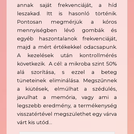
annak saját frekvenciáját, a híd
leszakad. Itt is hasonló történik.
Pontosan megmérjük a kóros
mennyiségben lévő gombák és
egyéb haszontalanok frekvenciáját,
majd a mért értékekkel odacsapunk.
A kezelések után kontrollmérés
következik. A cél: a mikroba szint 50%
alá szorítása, s ezzel a beteg
tüneteinek eliminálása. Megszűnnek
a kiütések, elmúlhat a szédülés,
javulhat a memória, vagy ami a
legszebb eredmény, a termékenység
visszatértével megszülethet egy várva
várt kis utód…