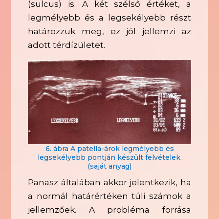
(sulcus) is. A két szélső értéket, a
legmélyebb és a legsekélyebb részt
határozzuk meg, ez jól jellemzi az
adott térdízületet.
6. ábra A patella-árok legmélyebb és
legsekélyebb pontján készült felvételek.
(saját anyag)
Panasz általában akkor jelentkezik, ha
a normál határértéken túli számok a
jellemzőek. A probléma forrása