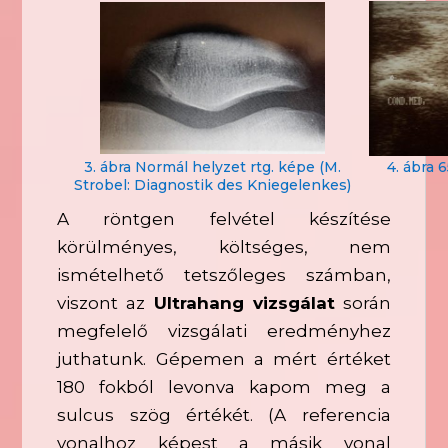
3. ábra Normál helyzet rtg. képe (M.
4. ábra 6
Strobel: Diagnostik des Kniegelenkes)
A röntgen felvétel készítése
körülményes, költséges, nem
ismételhető tetszőleges számban,
viszont az
Ultrahang vizsgálat
során
megfelelő vizsgálati eredményhez
juthatunk. Gépemen a mért értéket
180 fokból levonva kapom meg a
sulcus szög értékét. (A referencia
vonalhoz képest a másik vonal