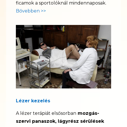
ficamok a sportolóknál mindennaposak.
Bővebben >>
Lézer kezelés
A lézer terápiát elsősorban
mozgás-
szervi panaszok, lágyrész sérülések