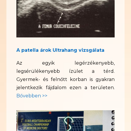
A patella árok Ultrahang vizsgálata
Az egyik legérzékenyebb,
legsérülékenyebb ízület a térd.
Gyermek- és felnőtt korban is gyakran
jelentkezik fájdalom ezen a területen.
Bővebben >>