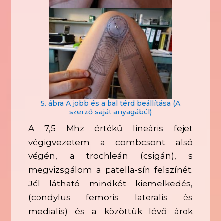
5. ábra A jobb és a bal térd beállítása (A
szerző saját anyagából)
A 7,5 Mhz értékű lineáris fejet
végigvezetem a combcsont alsó
végén, a trochleán (csigán), s
megvizsgálom a patella-sín felszínét.
Jól látható mindkét kiemelkedés,
(condylus femoris lateralis és
medialis) és a közöttük lévő árok