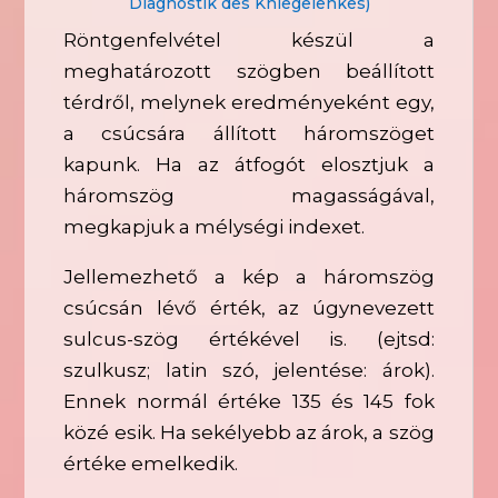
Diagnostik des Kniegelenkes)
Röntgenfelvétel készül a
meghatározott szögben beállított
térdről, melynek eredményeként egy,
a csúcsára állított háromszöget
kapunk. Ha az átfogót elosztjuk a
háromszög magasságával,
megkapjuk a mélységi indexet.
Jellemezhető a kép a háromszög
csúcsán lévő érték, az úgynevezett
sulcus-szög értékével is. (ejtsd:
szulkusz; latin szó, jelentése: árok).
Ennek normál értéke 135 és 145 fok
közé esik. Ha sekélyebb az árok, a szög
értéke emelkedik.