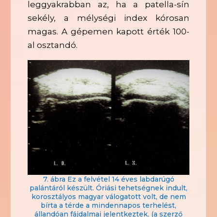
leggyakrabban az, ha a patella-sín
sekély, a mélységi index kórosan
magas. A gépemen kapott érték 100-
al osztandó.
7. ábra Ez a felvétel 14 éves labdarúgó
palántáról készült. Óriási tehetségnek indult,
korosztályos magyar válogatott volt, de nem
bírta a térde a mindennapos terhelést,
állandóan fájdalmai jelentkeztek. (a szerző