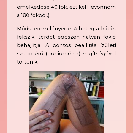
emelkedése 40 fok, ezt kell levonnom
a 180 fokból.)
Módszerem lényege: A beteg a hátán
fekszik, térdét egészen hatvan fokig
behajlítja. A pontos beállítás ízületi
szögmérő (goniométer) segítségével
történik.