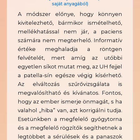
saját anyagából)
A módszer előnye, hogy könnyen
kivitelezhető, bármikor ismételhető,
mellékhatással nem jár, a paciens
számára nem megterhelő. Informatív
értéke meghaladja a röntgen
felvételét, mert amíg az utóbbi
egyetlen síkot mutat meg, az UH fejjel
a patella-sín egésze végig kísérhető.
Az elváltozás szűrővizsgálata is
megvalósítható és kívánatos. Fontos,
hogy az ember ismerje önmagát, s ha
valahol „hiba” van, azt korrigálni tudja.
Esetünkben a megfelelő gyógytorna
és a megfelelő rögzítők segíthetnek a
legtöbbet a sérülések és a panaszok