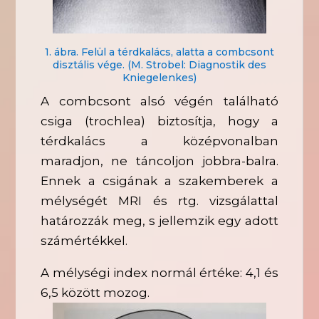
1. ábra. Felül a térdkalács, alatta a combcsont
disztális vége. (M. Strobel: Diagnostik des
Kniegelenkes)
A combcsont alsó végén található
csiga (trochlea) biztosítja, hogy a
térdkalács a középvonalban
maradjon, ne táncoljon jobbra-balra.
Ennek a csigának a szakemberek a
mélységét MRI és rtg. vizsgálattal
határozzák meg, s jellemzik egy adott
számértékkel.
A mélységi index normál értéke: 4,1 és
6,5 között mozog.