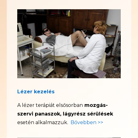
Lézer kezelés
A lézer terápiát elsősorban
mozgás-
szervi panaszok, lágyrész sérülések
esetén alkalmazzuk.
Bővebben >>