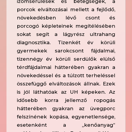
izomsérülések és betegségek, a
porcok elváltozásai mellett a fejlődő,
növekedésben lévő csont és
porcogó képleteinek megítélésében
sokat segít a lágyrész ultrahang
diagnosztika. Tizenkét év körüli
gyermekek sarokcsont fájdalmai,
tizennégy év körüli serdülők elülső
térdfájdalmai hátterében gyakran a
növekedéssel és a túlzott terheléssel
összefüggő elváltozások állnak. Ezek
is jól láthatóak az UH képeken. Az
idősebb korra jellemző ropogás
hátterében gyakran az üvegporc
felszínének kopása, egyenetlensége,
esetenként a „kenőanyag”