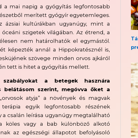
d a mai napig a gyógyítás legfontosabb
észetből merített gyógyír egyetemleges.
z ázsiai kultúrákban ugyanúgy, mint a
óceáni szigetek világában. Az étrend, a
Tá
élesen nem határolhatók el egymástól.
pr
ét képezték annál a Hippokratésznél is,
 esküjének szövege minden orvos ajkáról
n tett is hitet a gyógyítás mellett.
 szabályokat a betegek hasznára
 belátásom szerint, megóvva őket a
orvosok atyja” a növények és magvak
 terápia egyik legfontosabb részének
agy a csalán leírása ugyanúgy megtalálható
 a köles vagy a bab különböző alkotó
inak az egészségi állapotot befolyásoló