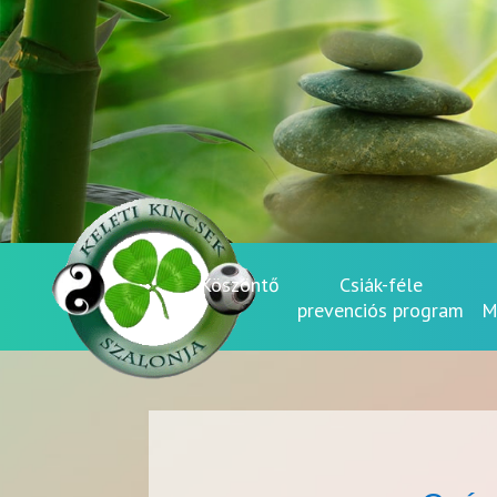
Köszöntő
Csiák-féle
prevenciós program
M