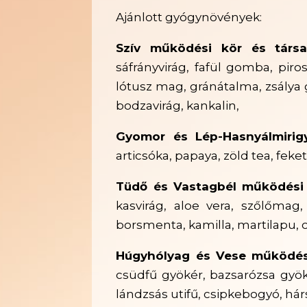
Ajánlott gyógynövények:
Szív működési kör és társa
sáfrányvirág, fafül gomba, pir
lótusz mag, gránátalma, zsálya 
bodzavirág, kankalin,
Gyomor és Lép-Hasnyálmirig
articsóka, papaya, zöld tea, feke
Tüdő és Vastagbél működési
kasvirág, aloe vera, szőlőma
borsmenta, kamilla, martilapu, o
Húgyhólyag és Vese működés
csüdfű gyökér, bazsarózsa gyök
lándzsás utifű, csipkebogyó, hárs