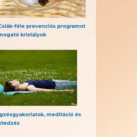
Csiák-féle prevenciós programot
mogató kristályok
gzésgyakorlatok, meditáció és
stedzés