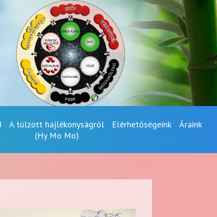
d
A túlzott hajlékonyságról
Elérhetőségeink
Áraink
(Hy Mo Mo)