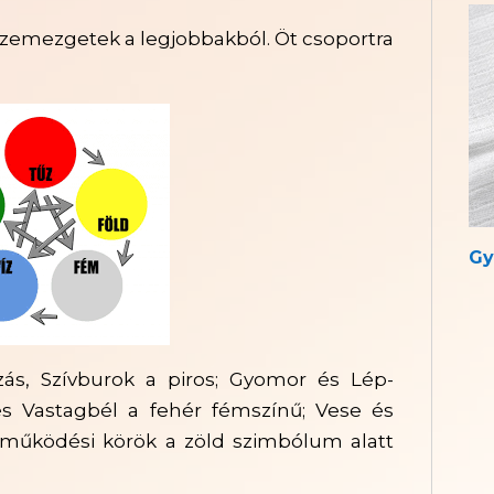
k szemezgetek a legjobbakból. Öt csoportra
Gy
zás, Szívburok a piros; Gyomor és Lép-
és Vastagbél a fehér fémszínű; Vese és
 működési körök a zöld szimbólum alatt