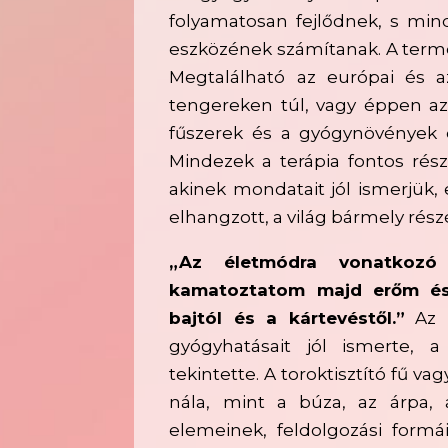
folyamatosan fejlődnek, s min
eszközének számítanak. A term
Megtalálható az európai és a
tengereken túl, vagy éppen az 
fűszerek és a gyógynövények 
Mindezek a terápia fontos rész
akinek mondatait jól ismerjük,
elhangzott, a világ bármely részé
„Az életmódra vonatkozó
kamatoztatom majd erőm és
bajtól és a kártevéstől.”
Az „
gyógyhatásait jól ismerte, a
tekintette. A toroktisztító fű v
nála, mint a búza, az árpa,
elemeinek, feldolgozási formá