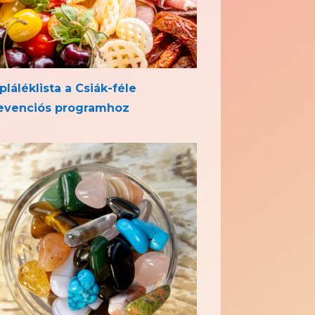
pláléklista a Csiák-féle
evenciós programhoz