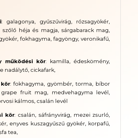
i
: galagonya, gyűszűvirág, rózsagyökér,
os szőlő héja és magja, sárgabarack mag,
gyökér, fokhagyma, fagyöngy, veronikafű,
y működési kör
: kamilla, édeskömény,
te nadálytő, cickafark,
 kör
: fokhagyma, gyömbér, torma, bíbor
g, grape fruit mag, medvehagyma levél,
rvosi kálmos, csalán levél
i kör
: csalán, sáfrányvirág, mezei zsurló,
ér, enyves kuszagyűszű gyökér, korpafű,
fa tea,