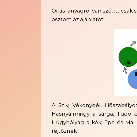
Óriási anyagról van szó, itt csa
osztom az ajánlatot:
A Szív, Vékonybél, Hőszabályo
Hasnyálmirigy a sárga; Tüdő 
Húgyhólyag a kék; Epe és Máj
rejtőznek.