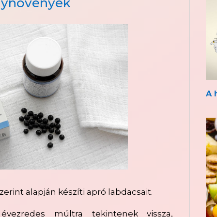
ynövények
A 
zerint alapján készíti apró labdacsait.
vezredes múltra tekintenek vissza,