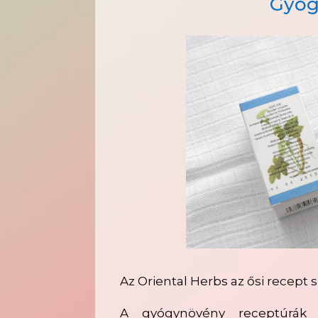
Gyóg
Az Oriental Herbs az ősi recept s
A gyógynövény receptúrák é