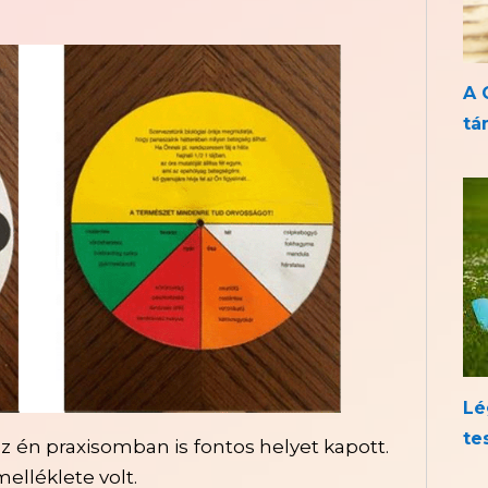
A 
tá
Lé
te
 én praxisomban is fontos helyet kapott.
elléklete volt.