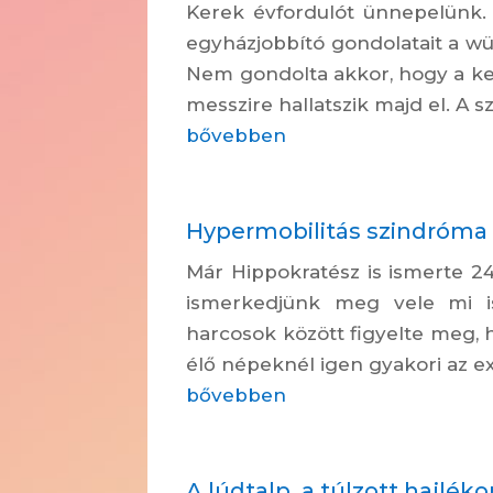
Kerek évfordulót ünnepelünk.
egyházjobbító gondolatait a w
Nem gondolta akkor, hogy a ke
messzire hallatszik majd el. A sz
bővebben
Hypermobilitás szindróma
Már Hippokratész is ismerte 240
ismerkedjünk meg vele mi is
harcosok között figyelte meg, h
élő népeknél igen gyakori az ex
bővebben
A lúdtalp, a túlzott hajlék