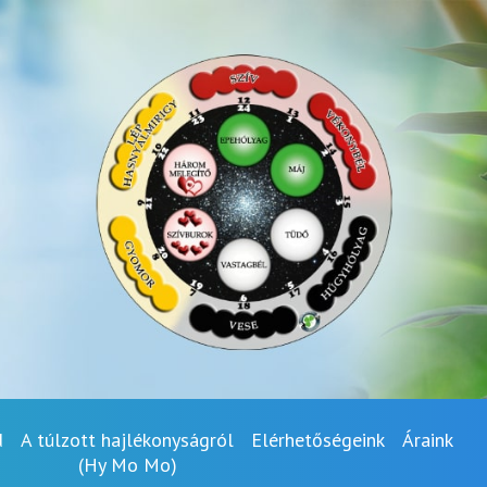
d
A túlzott hajlékonyságról
Elérhetőségeink
Áraink
(Hy Mo Mo)