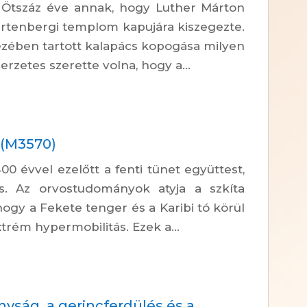
 Ötszáz éve annak, hogy Luther Márton
ürtenbergi templom kapujára kiszegezte.
zében tartott kalapács kopogása milyen
erzetes szerette volna, hogy a...
 (M3570)
0 évvel ezelőtt a fenti tünet együttest,
. Az orvostudományok atyja a szkíta
ogy a Fekete tenger és a Karibi tó körül
trém hypermobilitás. Ezek a...
onyság, a gerincferdülés és a