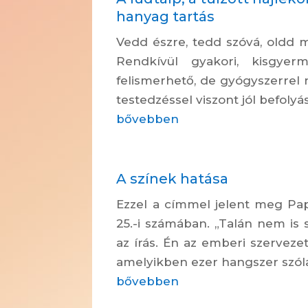
hanyag tartás
Vedd észre, tedd szóvá, oldd m
Rendkívül gyakori, kisgyer
felismerhető, de gyógyszerrel
testedzéssel viszont jól befolyá
bővebben
A színek hatása
Ezzel a címmel jelent meg Pap
25.-i számában. „Talán nem is s
az írás. Én az emberi szerveze
amelyikben ezer hangszer szól
bővebben