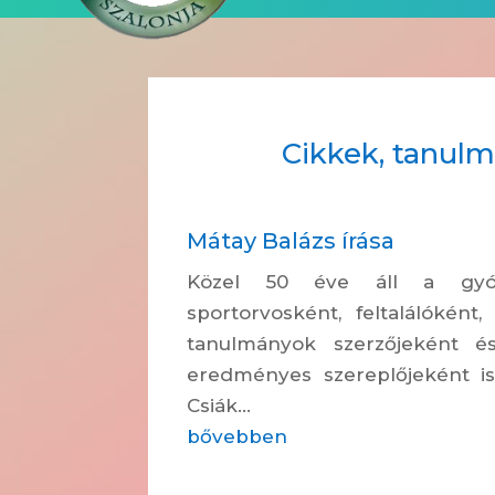
Cikkek, tanul
Mátay Balázs írása
Közel 50 éve áll a gyógyí
sportorvosként, feltalálóként,
tanulmányok szerzőjeként é
eredményes szereplőjeként is
Csiák...
bővebben