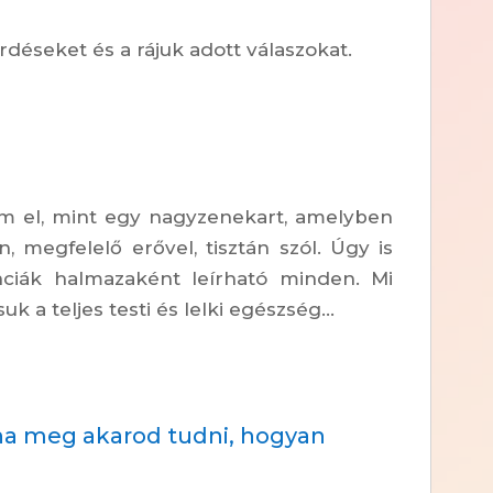
érdéseket és a rájuk adott válaszokat.
m el, mint egy nagyzenekart, amelyben
 megfelelő erővel, tisztán szól. Úgy is
ciák halmazaként leírható minden. Mi
k a teljes testi és lelki egészség...
ha meg akarod tudni, hogyan