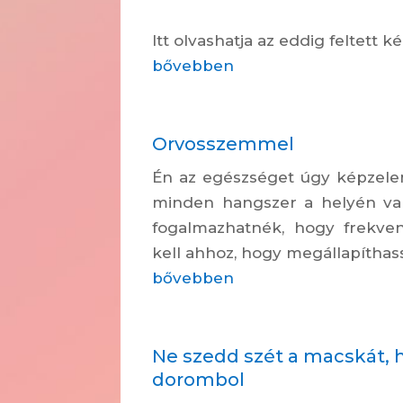
Itt olvashatja az eddig feltett k
bővebben
Orvosszemmel
Én az egészséget úgy képzele
minden hangszer a helyén van,
fogalmazhatnék, hogy frekven
kell ahhoz, hogy megállapíthassu
bővebben
Ne szedd szét a macskát, 
dorombol