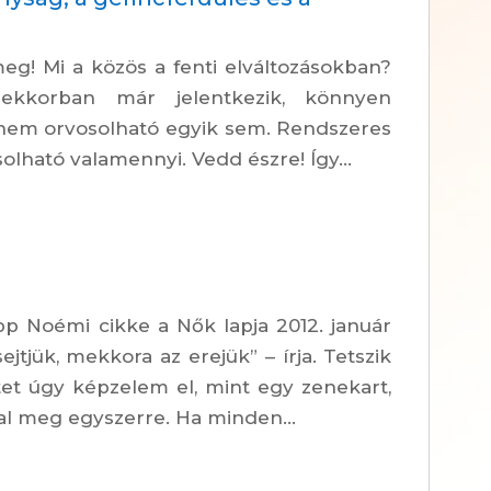
eg! Mi a közös a fenti elváltozásokban?
mekkorban már jelentkezik, könnyen
 nem orvosolható egyik sem. Rendszeres
solható valamennyi. Vedd észre! Így...
p Noémi cikke a Nők lapja 2012. január
ejtjük, mekkora az erejük” – írja. Tetszik
tet úgy képzelem el, mint egy zenekart,
al meg egyszerre. Ha minden...