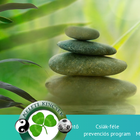
Köszöntő
Csiák-féle
prevenciós program
M