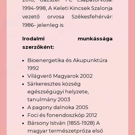
1994-998, A Keleti Kincsek Szalonja
vezető orvosa Székesfehérvár:
1986- jelenleg is.
Irodalmi munkássága
szerzőként:
Bioenergetika és Akupunktúra
1992
Világverő Magyarok 2002
Sárkeresztes község
egészségügyi helyzete,
tanulmány 2003
A pagony dalnoka 2005
Foci és fonendoszkóp 2012
Bársony István (1855-1928) A
magyar természetpróza első