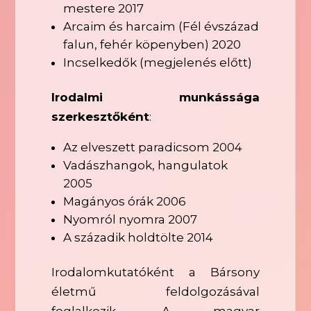
mestere 2017
Arcaim és harcaim (Fél évszázad
falun, fehér köpenyben) 2020
Incselkedők (megjelenés előtt)
Irodalmi munkássága
szerkesztőként
:
Az elveszett paradicsom 2004
Vadászhangok, hangulatok
2005
Magányos órák 2006
Nyomról nyomra 2007
A századik holdtölte 2014
Irodalomkutatóként a Bársony
életmű feldolgozásával
foglalkozik. A magyar