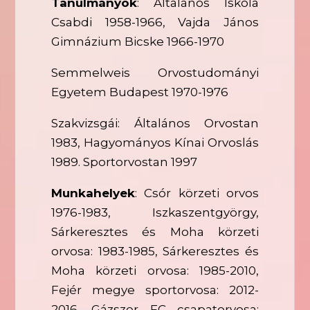
Tanulmányok
: Általános Iskola
Csabdi 1958-1966, Vajda János
Gimnázium Bicske 1966-1970
Semmelweis Orvostudományi
Egyetem Budapest 1970-1976
Szakvizsgái: Általános Orvostan
1983, Hagyományos Kínai Orvoslás
1989. Sportorvostan 1997
Munkahelyek
: Csór körzeti orvos
1976-1983, Iszkaszentgyörgy,
Sárkeresztes és Moha körzeti
orvosa: 1983-1985, Sárkeresztes és
Moha körzeti orvosa: 1985-2010,
Fejér megye sportorvosa: 2012-
2016, Gázszer FC csapatorvosa: