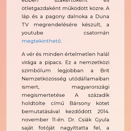
ötletgazdaként működött közre. A
láp és a pagony dalnoka a Duna
TV megrendelésére készült, a
youtube csatornán
megtekinthető
.
A vér és minden értelmetlen halál
virága a pipacs. Ez a nemzetközi
szimbólum legjobban a Brit
Nemzetközösség utódállamaiban
ismert, magyarországi
megismertetése A századik
holdtölte című Bársony kötet
bemutatásával kezdődött 2014.
november 11-én. Dr. Csiák Gyula
saját fotóját nagyíttatta fel, a