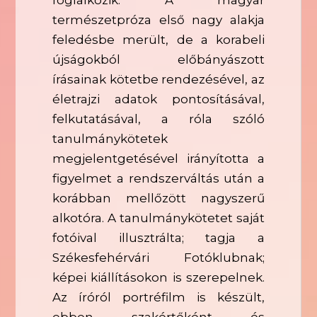
természetpróza első nagy alakja
feledésbe merült, de a korabeli
újságokból előbányászott
írásainak kötetbe rendezésével, az
életrajzi adatok pontosításával,
felkutatásával, a róla szóló
tanulmánykötetek
megjelentgetésével irányította a
figyelmet a rendszerváltás után a
korábban mellőzött nagyszerű
alkotóra. A tanulmánykötetet saját
fotóival illusztrálta; tagja a
Székesfehérvári Fotóklubnak;
képei kiállításokon is szerepelnek.
Az íróról portréfilm is készült,
ebben szakértőként és